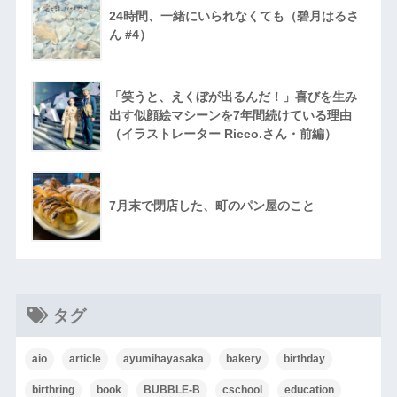
24時間、一緒にいられなくても（碧月はるさ
ん #4）
「笑うと、えくぼが出るんだ！」喜びを生み
出す似顔絵マシーンを7年間続けている理由
（イラストレーター Ricco.さん・前編）
7月末で閉店した、町のパン屋のこと
タグ
aio
article
ayumihayasaka
bakery
birthday
birthring
book
BUBBLE-B
cschool
education