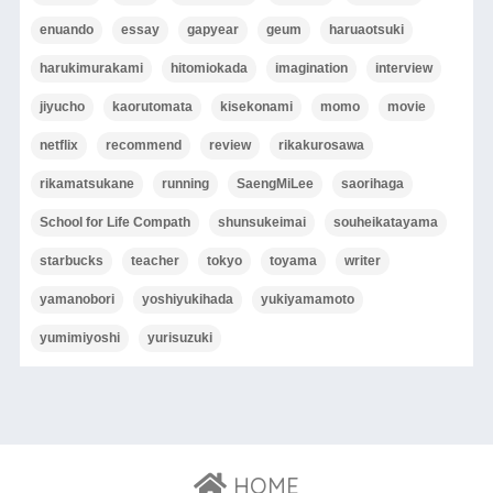
enuando
essay
gapyear
geum
haruaotsuki
harukimurakami
hitomiokada
imagination
interview
jiyucho
kaorutomata
kisekonami
momo
movie
netflix
recommend
review
rikakurosawa
rikamatsukane
running
SaengMiLee
saorihaga
School for Life Compath
shunsukeimai
souheikatayama
starbucks
teacher
tokyo
toyama
writer
yamanobori
yoshiyukihada
yukiyamamoto
yumimiyoshi
yurisuzuki
HOME