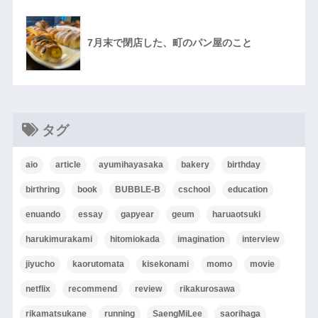
7月末で閉店した、町のパン屋のこと
タグ
aio
article
ayumihayasaka
bakery
birthday
birthring
book
BUBBLE-B
cschool
education
enuando
essay
gapyear
geum
haruaotsuki
harukimurakami
hitomiokada
imagination
interview
jiyucho
kaorutomata
kisekonami
momo
movie
netflix
recommend
review
rikakurosawa
rikamatsukane
running
SaengMiLee
saorihaga