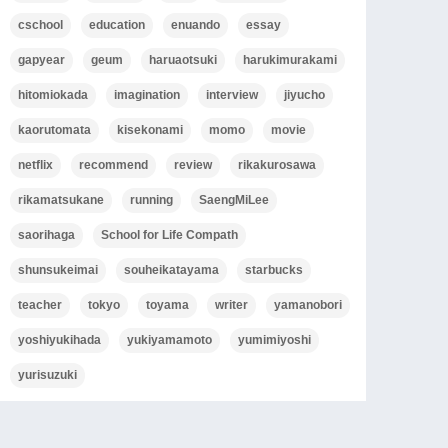
cschool
education
enuando
essay
gapyear
geum
haruaotsuki
harukimurakami
hitomiokada
imagination
interview
jiyucho
kaorutomata
kisekonami
momo
movie
netflix
recommend
review
rikakurosawa
rikamatsukane
running
SaengMiLee
saorihaga
School for Life Compath
shunsukeimai
souheikatayama
starbucks
teacher
tokyo
toyama
writer
yamanobori
yoshiyukihada
yukiyamamoto
yumimiyoshi
yurisuzuki