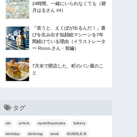
24時間、一緒にいられなくても（碧
月はるさん #4）
「笑うと、えくぼが出るんだ！」喜
びを生み出す似顔絵マシーンを7年
間続けている理由（イラストレータ
ー Ricco.さん・前編）
7月末で閉店した、町のパン屋のこ
と
タグ
aio
article
ayumihayasaka
bakery
birthday
birthring
book
BUBBLE-B