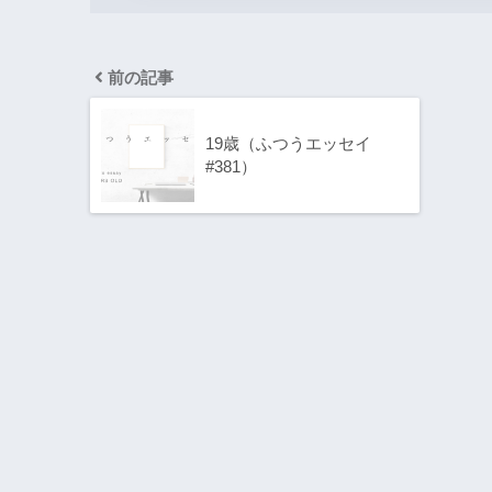
前の記事
19歳（ふつうエッセイ
#381）