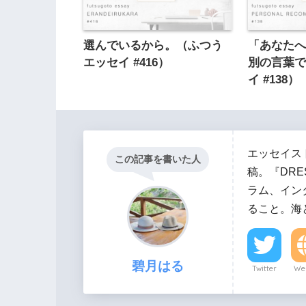
選んでいるから。（ふつう
「あなた
エッセイ #416）
別の言葉
イ #138）
エッセイス
この記事を書いた人
稿。『DRE
ラム、イン
ること。海
碧月はる
Twitter
Web