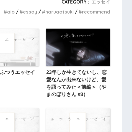
CATEGORY :
エッセイ
:
aio
essay
haruaotsuki
recommend
（ふつうエッセイ
23年しか生きてないし、恋
愛なんか出来ないけど、愛
を語ってみた＜前編＞（や
まのぼりさん #3）