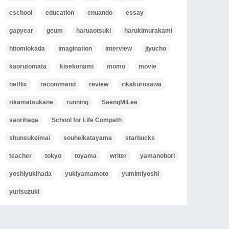
cschool
education
enuando
essay
gapyear
geum
haruaotsuki
harukimurakami
hitomiokada
imagination
interview
jiyucho
kaorutomata
kisekonami
momo
movie
netflix
recommend
review
rikakurosawa
rikamatsukane
running
SaengMiLee
saorihaga
School for Life Compath
shunsukeimai
souheikatayama
starbucks
teacher
tokyo
toyama
writer
yamanobori
yoshiyukihada
yukiyamamoto
yumimiyoshi
yurisuzuki