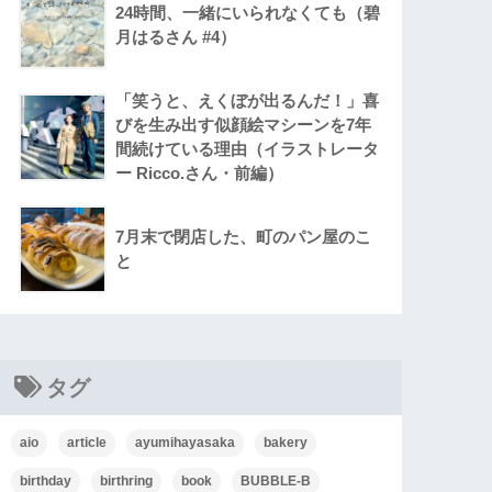
24時間、一緒にいられなくても（碧
月はるさん #4）
「笑うと、えくぼが出るんだ！」喜
びを生み出す似顔絵マシーンを7年
間続けている理由（イラストレータ
ー Ricco.さん・前編）
7月末で閉店した、町のパン屋のこ
と
タグ
aio
article
ayumihayasaka
bakery
birthday
birthring
book
BUBBLE-B