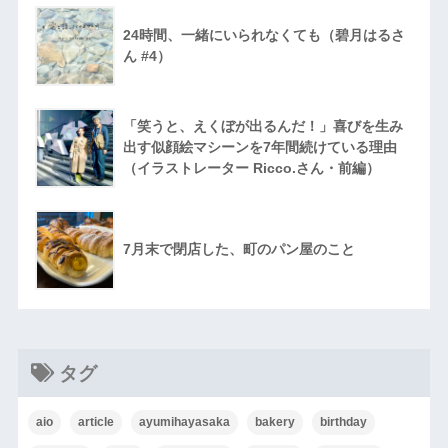
24時間、一緒にいられなくても（碧月はるさ
ん #4）
「笑うと、えくぼが出るんだ！」喜びを生み
出す似顔絵マシーンを7年間続けている理由
（イラストレーター Ricco.さん・前編）
7月末で閉店した、町のパン屋のこと
タグ
aio
article
ayumihayasaka
bakery
birthday