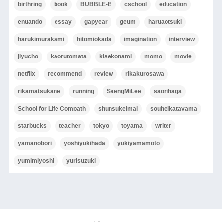
birthring
book
BUBBLE-B
cschool
education
enuando
essay
gapyear
geum
haruaotsuki
harukimurakami
hitomiokada
imagination
interview
jiyucho
kaorutomata
kisekonami
momo
movie
netflix
recommend
review
rikakurosawa
rikamatsukane
running
SaengMiLee
saorihaga
School for Life Compath
shunsukeimai
souheikatayama
starbucks
teacher
tokyo
toyama
writer
yamanobori
yoshiyukihada
yukiyamamoto
yumimiyoshi
yurisuzuki