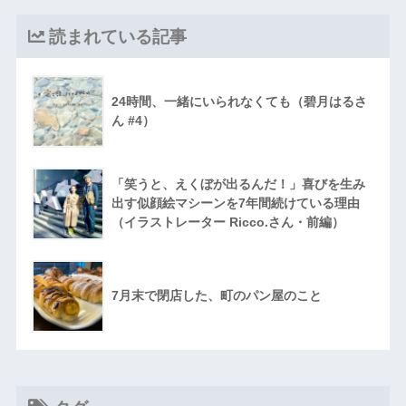
読まれている記事
24時間、一緒にいられなくても（碧月はるさ
ん #4）
「笑うと、えくぼが出るんだ！」喜びを生み
出す似顔絵マシーンを7年間続けている理由
（イラストレーター Ricco.さん・前編）
7月末で閉店した、町のパン屋のこと