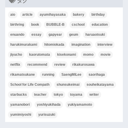
タグ
aio
article
ayumihayasaka
bakery
birthday
birthring
book
BUBBLE-B
cschool
education
enuando
essay
gapyear
geum
haruaotsuki
harukimurakami
hitomiokada
imagination
interview
jiyucho
kaorutomata
kisekonami
momo
movie
netflix
recommend
review
rikakurosawa
rikamatsukane
running
SaengMiLee
saorihaga
School for Life Compath
shunsukeimai
souheikatayama
starbucks
teacher
tokyo
toyama
writer
yamanobori
yoshiyukihada
yukiyamamoto
yumimiyoshi
yurisuzuki