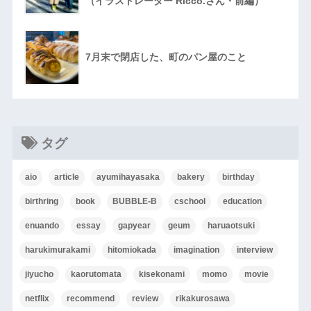
（イラストレーター Ricco.さん・前編）
7月末で閉店した、町のパン屋のこと
タグ
aio
article
ayumihayasaka
bakery
birthday
birthring
book
BUBBLE-B
cschool
education
enuando
essay
gapyear
geum
haruaotsuki
harukimurakami
hitomiokada
imagination
interview
jiyucho
kaorutomata
kisekonami
momo
movie
netflix
recommend
review
rikakurosawa