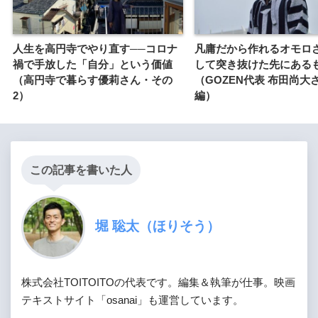
人生を高円寺でやり直す──コロナ
凡庸だから作れるオモロ
禍で手放した「自分」という価値
して突き抜けた先にある
（高円寺で暮らす優莉さん・その
（GOZEN代表 布田尚大
2）
編）
この記事を書いた人
堀 聡太（ほりそう）
株式会社TOITOITOの代表です。編集＆執筆が仕事。映画
テキストサイト「osanai」も運営しています。