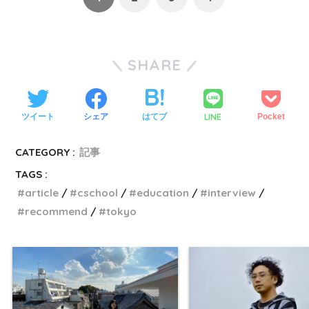
SHARE
LINE
ツイート
シェア
はてブ
Pocket
CATEGORY :
記事
TAGS :
article
cschool
education
interview
recommend
tokyo