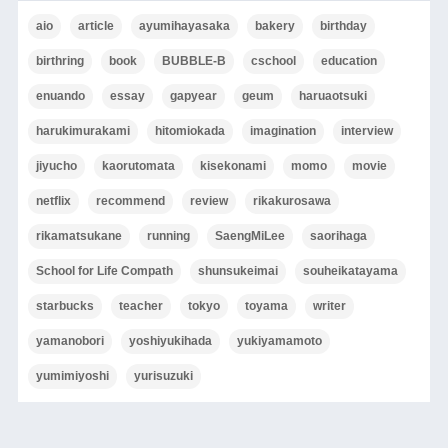
aio
article
ayumihayasaka
bakery
birthday
birthring
book
BUBBLE-B
cschool
education
enuando
essay
gapyear
geum
haruaotsuki
harukimurakami
hitomiokada
imagination
interview
jiyucho
kaorutomata
kisekonami
momo
movie
netflix
recommend
review
rikakurosawa
rikamatsukane
running
SaengMiLee
saorihaga
School for Life Compath
shunsukeimai
souheikatayama
starbucks
teacher
tokyo
toyama
writer
yamanobori
yoshiyukihada
yukiyamamoto
yumimiyoshi
yurisuzuki