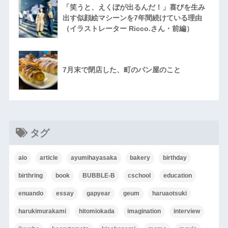
「笑うと、えくぼが出るんだ！」喜びを生み
出す似顔絵マシーンを7年間続けている理由
（イラストレーター Ricco.さん・前編）
7月末で閉店した、町のパン屋のこと
タグ
aio
article
ayumihayasaka
bakery
birthday
birthring
book
BUBBLE-B
cschool
education
enuando
essay
gapyear
geum
haruaotsuki
harukimurakami
hitomiokada
imagination
interview