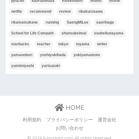
jiyucho
kaorutomata
kisekonami
momo
movie
netflix
recommend
review
rikakurosawa
rikamatsukane
running
SaengMiLee
saorihaga
School for Life Compath
shunsukeimai
souheikatayama
starbucks
teacher
tokyo
toyama
writer
yamanobori
yoshiyukihada
yukiyamamoto
yumimiyoshi
yurisuzuki
HOME
利用規約
プライバシーポリシー
運営会社
お問い合わせ
© 2026 futsugoto.com All rights reserved.