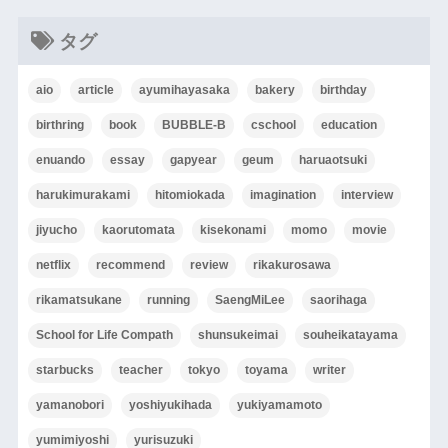
タグ
aio
article
ayumihayasaka
bakery
birthday
birthring
book
BUBBLE-B
cschool
education
enuando
essay
gapyear
geum
haruaotsuki
harukimurakami
hitomiokada
imagination
interview
jiyucho
kaorutomata
kisekonami
momo
movie
netflix
recommend
review
rikakurosawa
rikamatsukane
running
SaengMiLee
saorihaga
School for Life Compath
shunsukeimai
souheikatayama
starbucks
teacher
tokyo
toyama
writer
yamanobori
yoshiyukihada
yukiyamamoto
yumimiyoshi
yurisuzuki