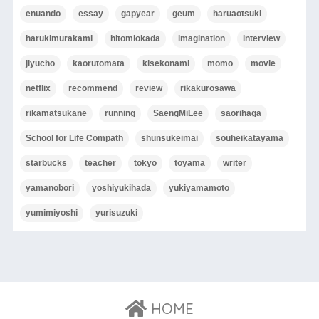
enuando
essay
gapyear
geum
haruaotsuki
harukimurakami
hitomiokada
imagination
interview
jiyucho
kaorutomata
kisekonami
momo
movie
netflix
recommend
review
rikakurosawa
rikamatsukane
running
SaengMiLee
saorihaga
School for Life Compath
shunsukeimai
souheikatayama
starbucks
teacher
tokyo
toyama
writer
yamanobori
yoshiyukihada
yukiyamamoto
yumimiyoshi
yurisuzuki
HOME