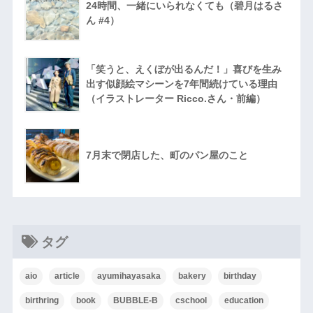
24時間、一緒にいられなくても（碧月はるさ
ん #4）
「笑うと、えくぼが出るんだ！」喜びを生み
出す似顔絵マシーンを7年間続けている理由
（イラストレーター Ricco.さん・前編）
7月末で閉店した、町のパン屋のこと
タグ
aio
article
ayumihayasaka
bakery
birthday
birthring
book
BUBBLE-B
cschool
education