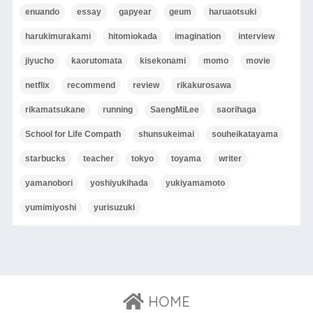
enuando
essay
gapyear
geum
haruaotsuki
harukimurakami
hitomiokada
imagination
interview
jiyucho
kaorutomata
kisekonami
momo
movie
netflix
recommend
review
rikakurosawa
rikamatsukane
running
SaengMiLee
saorihaga
School for Life Compath
shunsukeimai
souheikatayama
starbucks
teacher
tokyo
toyama
writer
yamanobori
yoshiyukihada
yukiyamamoto
yumimiyoshi
yurisuzuki
HOME