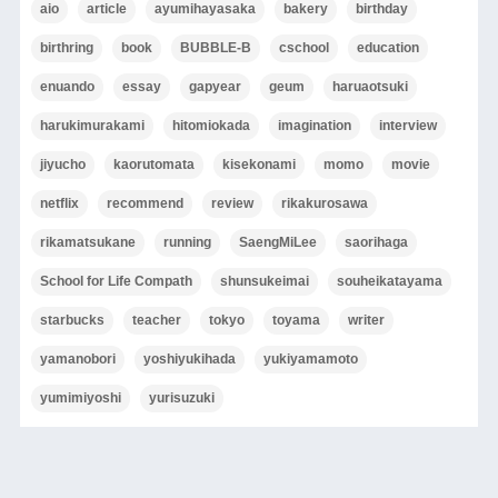
aio
article
ayumihayasaka
bakery
birthday
birthring
book
BUBBLE-B
cschool
education
enuando
essay
gapyear
geum
haruaotsuki
harukimurakami
hitomiokada
imagination
interview
jiyucho
kaorutomata
kisekonami
momo
movie
netflix
recommend
review
rikakurosawa
rikamatsukane
running
SaengMiLee
saorihaga
School for Life Compath
shunsukeimai
souheikatayama
starbucks
teacher
tokyo
toyama
writer
yamanobori
yoshiyukihada
yukiyamamoto
yumimiyoshi
yurisuzuki