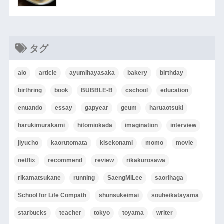
タグ
aio
article
ayumihayasaka
bakery
birthday
birthring
book
BUBBLE-B
cschool
education
enuando
essay
gapyear
geum
haruaotsuki
harukimurakami
hitomiokada
imagination
interview
jiyucho
kaorutomata
kisekonami
momo
movie
netflix
recommend
review
rikakurosawa
rikamatsukane
running
SaengMiLee
saorihaga
School for Life Compath
shunsukeimai
souheikatayama
starbucks
teacher
tokyo
toyama
writer