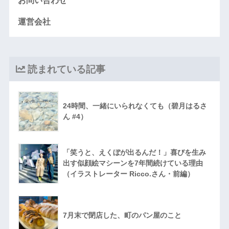
お問い合わせ
運営会社
読まれている記事
24時間、一緒にいられなくても（碧月はるさ
ん #4）
「笑うと、えくぼが出るんだ！」喜びを生み
出す似顔絵マシーンを7年間続けている理由
（イラストレーター Ricco.さん・前編）
7月末で閉店した、町のパン屋のこと