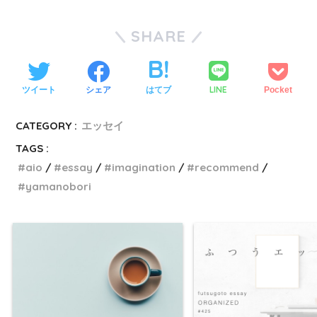
SHARE
LINE
ツイート
シェア
はてブ
Pocket
CATEGORY :
エッセイ
TAGS :
aio
essay
imagination
recommend
yamanobori