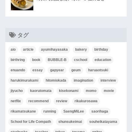
タグ
aio
article
ayumihayasaka
bakery
birthday
birthring
book
BUBBLE-B
cschool
education
enuando
essay
gapyear
geum
haruaotsuki
harukimurakami
hitomiokada
imagination
interview
jiyucho
kaorutomata
kisekonami
momo
movie
netflix
recommend
review
rikakurosawa
rikamatsukane
running
SaengMiLee
saorihaga
School for Life Compath
shunsukeimai
souheikatayama