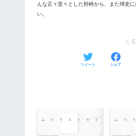
んな正々堂々とした対峙から、また球史に
い。
ツイート
シェア