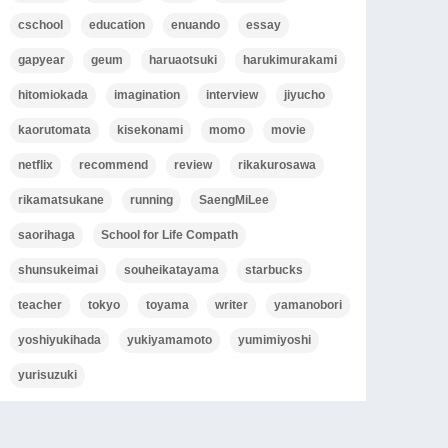
cschool
education
enuando
essay
gapyear
geum
haruaotsuki
harukimurakami
hitomiokada
imagination
interview
jiyucho
kaorutomata
kisekonami
momo
movie
netflix
recommend
review
rikakurosawa
rikamatsukane
running
SaengMiLee
saorihaga
School for Life Compath
shunsukeimai
souheikatayama
starbucks
teacher
tokyo
toyama
writer
yamanobori
yoshiyukihada
yukiyamamoto
yumimiyoshi
yurisuzuki