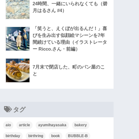
24時間、一緒にいられなくても（碧
月はるさん #4）
「笑うと、えくぼが出るんだ！」喜
びを生み出す似顔絵マシーンを7年
間続けている理由（イラストレータ
ー Ricco.さん・前編）
7月末で閉店した、町のパン屋のこ
と
タグ
aio
article
ayumihayasaka
bakery
birthday
birthring
book
BUBBLE-B