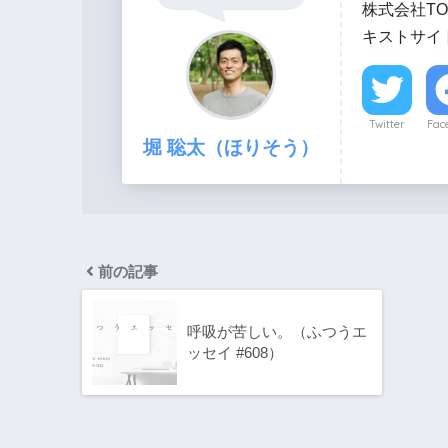
株式会社TO
キストサイト
Twitter
Fac
堀 聡太（ほりそう）
前の記事
呼吸が苦しい。（ふつうエ
ッセイ #608）