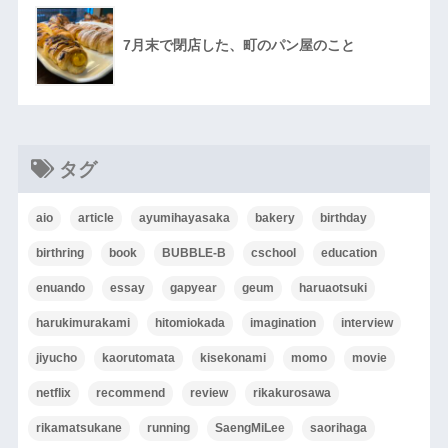
7月末で閉店した、町のパン屋のこと
タグ
aio
article
ayumihayasaka
bakery
birthday
birthring
book
BUBBLE-B
cschool
education
enuando
essay
gapyear
geum
haruaotsuki
harukimurakami
hitomiokada
imagination
interview
jiyucho
kaorutomata
kisekonami
momo
movie
netflix
recommend
review
rikakurosawa
rikamatsukane
running
SaengMiLee
saorihaga