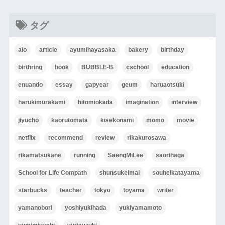
タグ
aio
article
ayumihayasaka
bakery
birthday
birthring
book
BUBBLE-B
cschool
education
enuando
essay
gapyear
geum
haruaotsuki
harukimurakami
hitomiokada
imagination
interview
jiyucho
kaorutomata
kisekonami
momo
movie
netflix
recommend
review
rikakurosawa
rikamatsukane
running
SaengMiLee
saorihaga
School for Life Compath
shunsukeimai
souheikatayama
starbucks
teacher
tokyo
toyama
writer
yamanobori
yoshiyukihada
yukiyamamoto