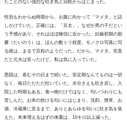
たことのない強烈な吐き気と目眩からはじまった。
性別もわからぬ時期から、お腹に向かって「マメタ」と話
しかけていた。正確には、「豆太」。なぜか男の子だとい
う予感があり、それはほぼ確信に近かった。妊娠初期の胎
嚢（たいのう）は、ほんの数ミリ程度。モノクロ写真に写
る彼は、まるで豆粒のようだった。だから、マメタ。安直
だと元夫は笑ったけど、私は気に入っていた。
悪阻は、産むその日まで続いた。安定期なんてものは一切
なく、毎日ただただ吐いていた。水分さえも吐き戻し、入
院した時期もある。食べ物だけではなく、匂いつわりにも
苦しんだ。お米の炊ける匂いにはじまり、洗剤、煙草、お
酒、冷蔵庫に至るまで、ありとあらゆる匂いに吐き気を覚
えた。本来増えるはずの体重は、10キロ以上減った。