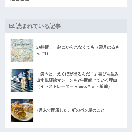
読まれている記事
24時間、一緒にいられなくても（碧月はるさ
ん #4）
「笑うと、えくぼが出るんだ！」喜びを生み
出す似顔絵マシーンを7年間続けている理由
（イラストレーター Ricco.さん・前編）
7月末で閉店した、町のパン屋のこと