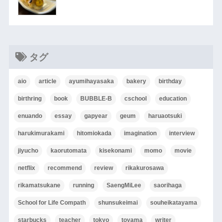
タグ
aio
article
ayumihayasaka
bakery
birthday
birthring
book
BUBBLE-B
cschool
education
enuando
essay
gapyear
geum
haruaotsuki
harukimurakami
hitomiokada
imagination
interview
jiyucho
kaorutomata
kisekonami
momo
movie
netflix
recommend
review
rikakurosawa
rikamatsukane
running
SaengMiLee
saorihaga
School for Life Compath
shunsukeimai
souheikatayama
starbucks
teacher
tokyo
toyama
writer