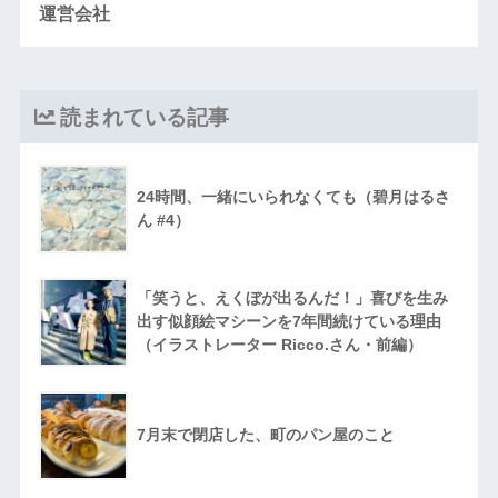
運営会社
読まれている記事
24時間、一緒にいられなくても（碧月はるさ
ん #4）
「笑うと、えくぼが出るんだ！」喜びを生み
出す似顔絵マシーンを7年間続けている理由
（イラストレーター Ricco.さん・前編）
7月末で閉店した、町のパン屋のこと