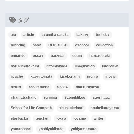
タグ
aio
article
ayumihayasaka
bakery
birthday
birthring
book
BUBBLE-B
cschool
education
enuando
essay
gapyear
geum
haruaotsuki
harukimurakami
hitomiokada
imagination
interview
jiyucho
kaorutomata
kisekonami
momo
movie
netflix
recommend
review
rikakurosawa
rikamatsukane
running
SaengMiLee
saorihaga
School for Life Compath
shunsukeimai
souheikatayama
starbucks
teacher
tokyo
toyama
writer
yamanobori
yoshiyukihada
yukiyamamoto