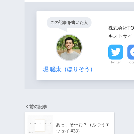
この記事を書いた人
株式会社TO
キストサイト
Twitter
Fac
堀 聡太（ほりそう）
前の記事
あっ、そ〜お？（ふつうエ
ッセイ #38）