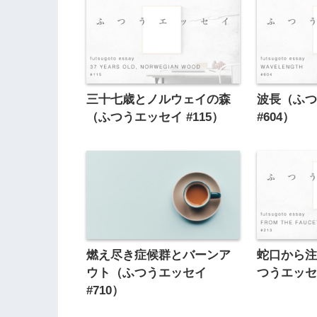
三十七歳とノルウェイの森
波長（ふ
（ふつうエッセイ #115）
#604）
燃え尽き症候群とバーンア
蛇口から
ウト（ふつうエッセイ
つうエッセイ
#710）