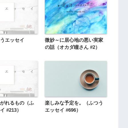
つうエッセイ
微妙～に居心地の悪い実家
の話（オカダ瞳さん #2）
注がれるもの（ふ
楽しみな予定を。（ふつう
 #213）
エッセイ #696）