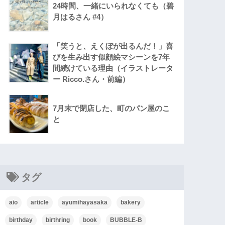
24時間、一緒にいられなくても（碧
月はるさん #4）
「笑うと、えくぼが出るんだ！」喜
びを生み出す似顔絵マシーンを7年
間続けている理由（イラストレータ
ー Ricco.さん・前編）
7月末で閉店した、町のパン屋のこ
と
タグ
aio
article
ayumihayasaka
bakery
birthday
birthring
book
BUBBLE-B