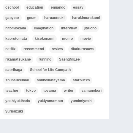
cschool
education
enuando
essay
gapyear
geum
haruaotsuki
harukimurakami
hitomiokada
imagination
interview
jiyucho
kaorutomata
kisekonami
momo
movie
netflix
recommend
review
rikakurosawa
rikamatsukane
running
SaengMiLee
saorihaga
School for Life Compath
shunsukeimai
souheikatayama
starbucks
teacher
tokyo
toyama
writer
yamanobori
yoshiyukihada
yukiyamamoto
yumimiyoshi
yurisuzuki