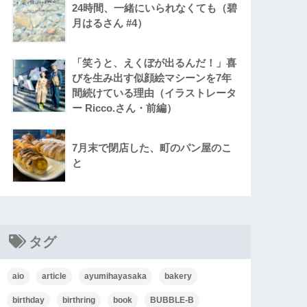
24時間、一緒にいられなくても（碧
月はるさん #4）
「笑うと、えくぼが出るんだ！」喜
びを生み出す似顔絵マシーンを7年
間続けている理由（イラストレータ
ー Ricco.さん・前編）
7月末で閉店した、町のパン屋のこ
と
タグ
aio
article
ayumihayasaka
bakery
birthday
birthring
book
BUBBLE-B