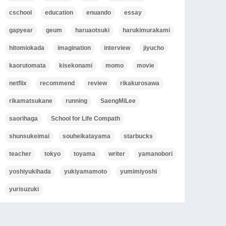
cschool
education
enuando
essay
gapyear
geum
haruaotsuki
harukimurakami
hitomiokada
imagination
interview
jiyucho
kaorutomata
kisekonami
momo
movie
netflix
recommend
review
rikakurosawa
rikamatsukane
running
SaengMiLee
saorihaga
School for Life Compath
shunsukeimai
souheikatayama
starbucks
teacher
tokyo
toyama
writer
yamanobori
yoshiyukihada
yukiyamamoto
yumimiyoshi
yurisuzuki