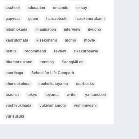
cschool
education
enuando
essay
gapyear
geum
haruaotsuki
harukimurakami
hitomiokada
imagination
interview
jiyucho
kaorutomata
kisekonami
momo
movie
netflix
recommend
review
rikakurosawa
rikamatsukane
running
SaengMiLee
saorihaga
School for Life Compath
shunsukeimai
souheikatayama
starbucks
teacher
tokyo
toyama
writer
yamanobori
yoshiyukihada
yukiyamamoto
yumimiyoshi
yurisuzuki