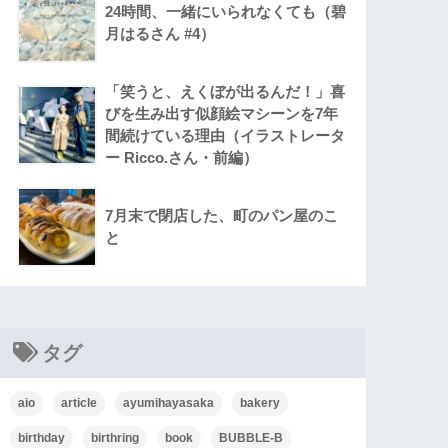
24時間、一緒にいられなくても（碧
月はるさん #4）
「笑うと、えくぼが出るんだ！」喜
びを生み出す似顔絵マシーンを7年
間続けている理由（イラストレータ
ー Ricco.さん・前編）
7月末で閉店した、町のパン屋のこ
と
タグ
aio
article
ayumihayasaka
bakery
birthday
birthring
book
BUBBLE-B