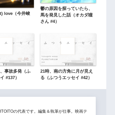
鬱の原因を探っていたら、
not) love（今井峻
馬を発見した話（オカダ瞳
）
さん #4）
り、事故多発（ふ
21時、南の方角に月が見え
 #137）
る（ふつうエッセイ #42）
ITOITOの代表です。編集＆執筆が仕事。映画テ