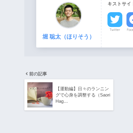
キストサイト
Twitter
Fac
堀 聡太（ほりそう）
前の記事
【運動編】日々のランニン
グで心身を調整する（Saori
Hag…