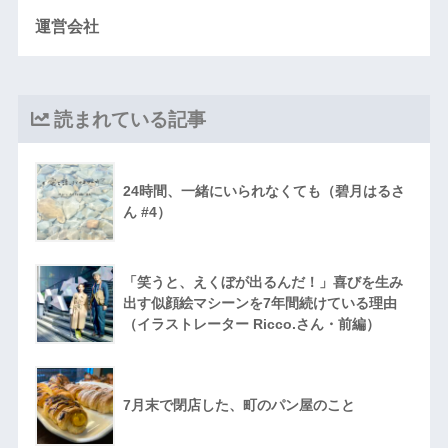
運営会社
読まれている記事
24時間、一緒にいられなくても（碧月はるさ
ん #4）
「笑うと、えくぼが出るんだ！」喜びを生み
出す似顔絵マシーンを7年間続けている理由
（イラストレーター Ricco.さん・前編）
7月末で閉店した、町のパン屋のこと