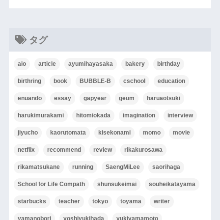
タグ
aio
article
ayumihayasaka
bakery
birthday
birthring
book
BUBBLE-B
cschool
education
enuando
essay
gapyear
geum
haruaotsuki
harukimurakami
hitomiokada
imagination
interview
jiyucho
kaorutomata
kisekonami
momo
movie
netflix
recommend
review
rikakurosawa
rikamatsukane
running
SaengMiLee
saorihaga
School for Life Compath
shunsukeimai
souheikatayama
starbucks
teacher
tokyo
toyama
writer
yamanobori
yoshiyukihada
yukiyamamoto