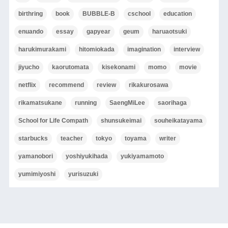
birthring
book
BUBBLE-B
cschool
education
enuando
essay
gapyear
geum
haruaotsuki
harukimurakami
hitomiokada
imagination
interview
jiyucho
kaorutomata
kisekonami
momo
movie
netflix
recommend
review
rikakurosawa
rikamatsukane
running
SaengMiLee
saorihaga
School for Life Compath
shunsukeimai
souheikatayama
starbucks
teacher
tokyo
toyama
writer
yamanobori
yoshiyukihada
yukiyamamoto
yumimiyoshi
yurisuzuki