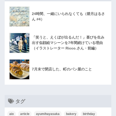
24時間、一緒にいられなくても（碧月はるさ
ん #4）
「笑うと、えくぼが出るんだ！」喜びを生み
出す似顔絵マシーンを7年間続けている理由
（イラストレーター Ricco.さん・前編）
7月末で閉店した、町のパン屋のこと
タグ
aio
article
ayumihayasaka
bakery
birthday