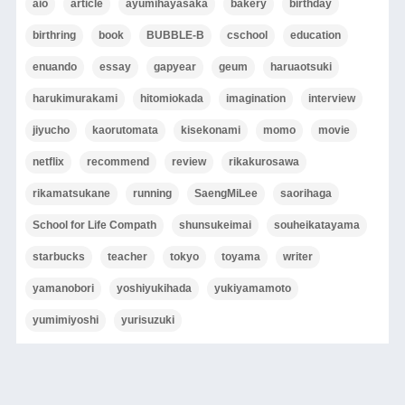
aio
article
ayumihayasaka
bakery
birthday
birthring
book
BUBBLE-B
cschool
education
enuando
essay
gapyear
geum
haruaotsuki
harukimurakami
hitomiokada
imagination
interview
jiyucho
kaorutomata
kisekonami
momo
movie
netflix
recommend
review
rikakurosawa
rikamatsukane
running
SaengMiLee
saorihaga
School for Life Compath
shunsukeimai
souheikatayama
starbucks
teacher
tokyo
toyama
writer
yamanobori
yoshiyukihada
yukiyamamoto
yumimiyoshi
yurisuzuki