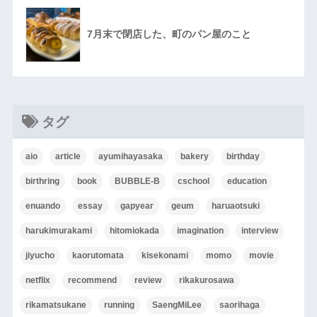
7月末で閉店した、町のパン屋のこと
タグ
aio
article
ayumihayasaka
bakery
birthday
birthring
book
BUBBLE-B
cschool
education
enuando
essay
gapyear
geum
haruaotsuki
harukimurakami
hitomiokada
imagination
interview
jiyucho
kaorutomata
kisekonami
momo
movie
netflix
recommend
review
rikakurosawa
rikamatsukane
running
SaengMiLee
saorihaga