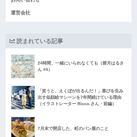
運営会社
読まれている記事
24時間、一緒にいられなくても（碧月はるさ
ん #4）
「笑うと、えくぼが出るんだ！」喜びを生み
出す似顔絵マシーンを7年間続けている理由
（イラストレーター Ricco.さん・前編）
7月末で閉店した、町のパン屋のこと