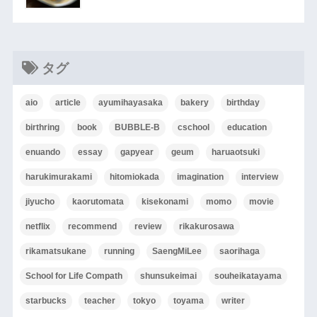
タグ
aio
article
ayumihayasaka
bakery
birthday
birthring
book
BUBBLE-B
cschool
education
enuando
essay
gapyear
geum
haruaotsuki
harukimurakami
hitomiokada
imagination
interview
jiyucho
kaorutomata
kisekonami
momo
movie
netflix
recommend
review
rikakurosawa
rikamatsukane
running
SaengMiLee
saorihaga
School for Life Compath
shunsukeimai
souheikatayama
starbucks
teacher
tokyo
toyama
writer