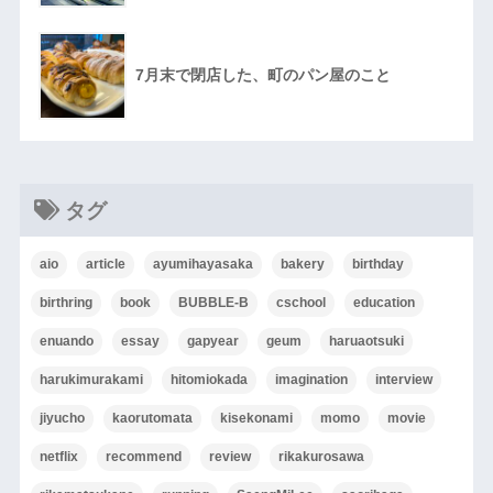
7月末で閉店した、町のパン屋のこと
タグ
aio
article
ayumihayasaka
bakery
birthday
birthring
book
BUBBLE-B
cschool
education
enuando
essay
gapyear
geum
haruaotsuki
harukimurakami
hitomiokada
imagination
interview
jiyucho
kaorutomata
kisekonami
momo
movie
netflix
recommend
review
rikakurosawa