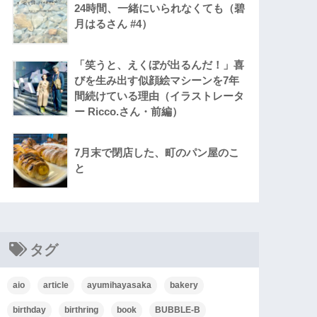
24時間、一緒にいられなくても（碧
月はるさん #4）
「笑うと、えくぼが出るんだ！」喜
びを生み出す似顔絵マシーンを7年
間続けている理由（イラストレータ
ー Ricco.さん・前編）
7月末で閉店した、町のパン屋のこ
と
タグ
aio
article
ayumihayasaka
bakery
birthday
birthring
book
BUBBLE-B