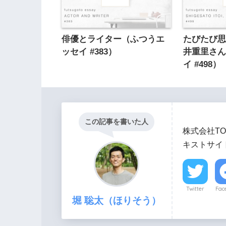
俳優とライター（ふつうエ
たびたび
ッセイ #383）
井重里さ
イ #498）
この記事を書いた人
株式会社TO
キストサイト
Twitter
Fac
堀 聡太（ほりそう）