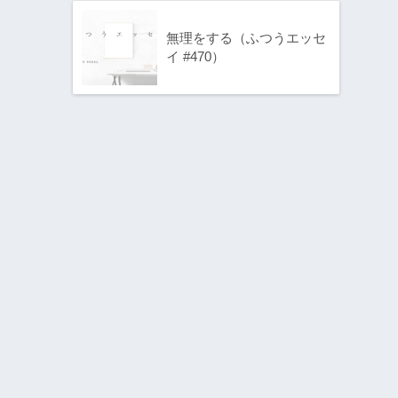
無理をする（ふつうエッセ
イ #470）