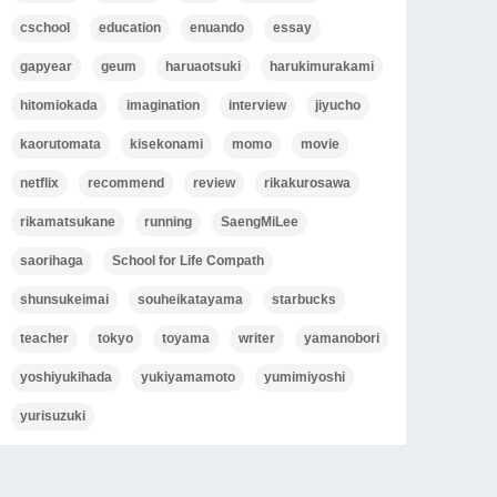
cschool
education
enuando
essay
gapyear
geum
haruaotsuki
harukimurakami
hitomiokada
imagination
interview
jiyucho
kaorutomata
kisekonami
momo
movie
netflix
recommend
review
rikakurosawa
rikamatsukane
running
SaengMiLee
saorihaga
School for Life Compath
shunsukeimai
souheikatayama
starbucks
teacher
tokyo
toyama
writer
yamanobori
yoshiyukihada
yukiyamamoto
yumimiyoshi
yurisuzuki