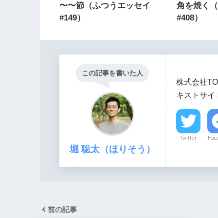
〜〜節（ふつうエッセイ
角を焼く
#149）
#408）
この記事を書いた人
株式会社TO
キストサイト
Twitter
Fac
堀 聡太（ほりそう）
前の記事