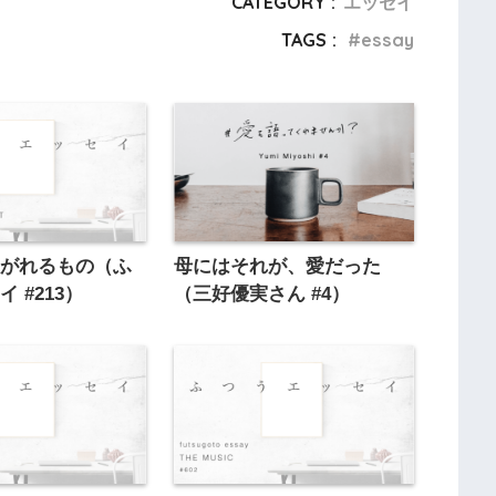
CATEGORY :
エッセイ
TAGS :
essay
注がれるもの（ふ
母にはそれが、愛だった
 #213）
（三好優実さん #4）