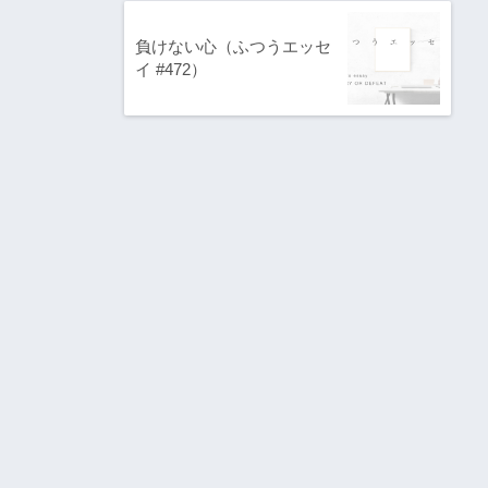
負けない心（ふつうエッセ
イ #472）