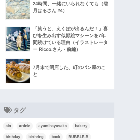
24時間、一緒にいられなくても（碧
月はるさん #4）
「笑うと、えくぼが出るんだ！」喜
びを生み出す似顔絵マシーンを7年
間続けている理由（イラストレータ
ー Ricco.さん・前編）
7月末で閉店した、町のパン屋のこ
と
タグ
aio
article
ayumihayasaka
bakery
birthday
birthring
book
BUBBLE-B