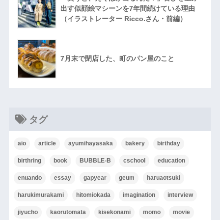
出す似顔絵マシーンを7年間続けている理由
（イラストレーター Ricco.さん・前編）
7月末で閉店した、町のパン屋のこと
タグ
aio
article
ayumihayasaka
bakery
birthday
birthring
book
BUBBLE-B
cschool
education
enuando
essay
gapyear
geum
haruaotsuki
harukimurakami
hitomiokada
imagination
interview
jiyucho
kaorutomata
kisekonami
momo
movie