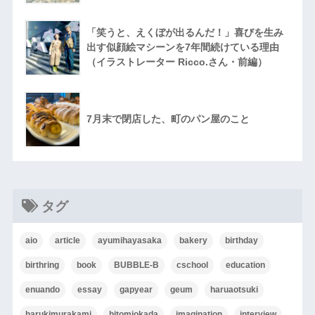
「笑うと、えくぼが出るんだ！」喜びを生み
出す似顔絵マシーンを7年間続けている理由
（イラストレーター Ricco.さん・前編）
7月末で閉店した、町のパン屋のこと
タグ
aio
article
ayumihayasaka
bakery
birthday
birthring
book
BUBBLE-B
cschool
education
enuando
essay
gapyear
geum
haruaotsuki
harukimurakami
hitomiokada
imagination
interview