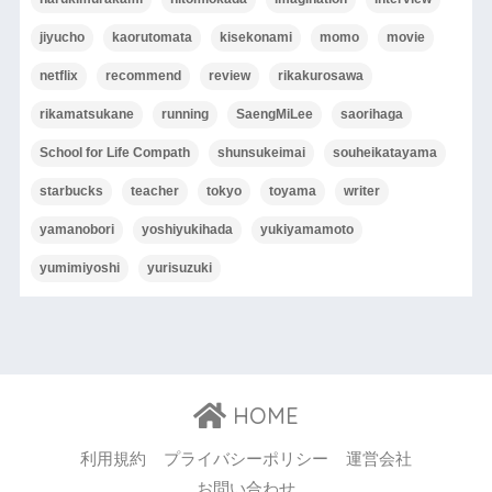
jiyucho
kaorutomata
kisekonami
momo
movie
netflix
recommend
review
rikakurosawa
rikamatsukane
running
SaengMiLee
saorihaga
School for Life Compath
shunsukeimai
souheikatayama
starbucks
teacher
tokyo
toyama
writer
yamanobori
yoshiyukihada
yukiyamamoto
yumimiyoshi
yurisuzuki
HOME
利用規約
プライバシーポリシー
運営会社
お問い合わせ