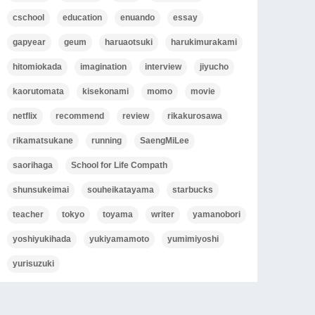
cschool
education
enuando
essay
gapyear
geum
haruaotsuki
harukimurakami
hitomiokada
imagination
interview
jiyucho
kaorutomata
kisekonami
momo
movie
netflix
recommend
review
rikakurosawa
rikamatsukane
running
SaengMiLee
saorihaga
School for Life Compath
shunsukeimai
souheikatayama
starbucks
teacher
tokyo
toyama
writer
yamanobori
yoshiyukihada
yukiyamamoto
yumimiyoshi
yurisuzuki