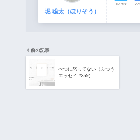
Twitter
Fac
堀 聡太（ほりそう）
前の記事
べつに怒ってない（ふつう
エッセイ #359）