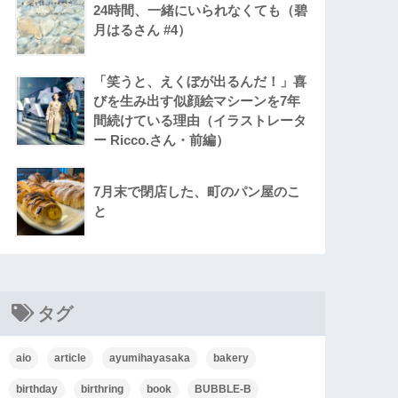
24時間、一緒にいられなくても（碧
月はるさん #4）
「笑うと、えくぼが出るんだ！」喜
びを生み出す似顔絵マシーンを7年
間続けている理由（イラストレータ
ー Ricco.さん・前編）
7月末で閉店した、町のパン屋のこ
と
タグ
aio
article
ayumihayasaka
bakery
birthday
birthring
book
BUBBLE-B