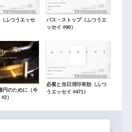
ル（ふつうエッセ
バス・ストップ（ふつうエ
ッセイ #90）
必着と当日消印有効（ふつ
億円のために（今
うエッセイ #471）
#2）