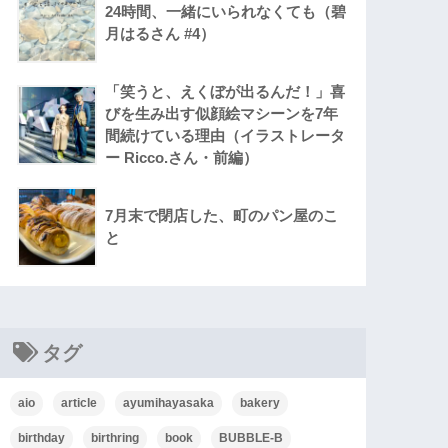
24時間、一緒にいられなくても（碧
月はるさん #4）
「笑うと、えくぼが出るんだ！」喜
びを生み出す似顔絵マシーンを7年
間続けている理由（イラストレータ
ー Ricco.さん・前編）
7月末で閉店した、町のパン屋のこ
と
タグ
aio
article
ayumihayasaka
bakery
birthday
birthring
book
BUBBLE-B