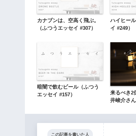
カナブンは、空高く飛ぶ。
ハイヒー
（ふつうエッセイ #307）
イ #249）
暗闇で飲むビール（ふつう
来るべき2
エッセイ #157）
井峻介さん 
この記事を書いた人