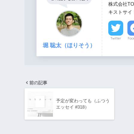
株式会社TO
キストサイト
Twitter
Fac
堀 聡太（ほりそう）
前の記事
予定が変わっても（ふつう
エッセイ #318）