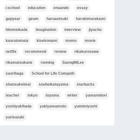
cschool
education
enuando
essay
gapyear
geum
haruaotsuki
harukimurakami
hitomiokada
imagination
interview
jiyucho
kaorutomata
kisekonami
momo
movie
netflix
recommend
review
rikakurosawa
rikamatsukane
running
SaengMiLee
saorihaga
School for Life Compath
shunsukeimai
souheikatayama
starbucks
teacher
tokyo
toyama
writer
yamanobori
yoshiyukihada
yukiyamamoto
yumimiyoshi
yurisuzuki