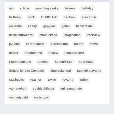
aio
article
ayumihayasaka
bakery
birthday
birthring
book
BUBBLE-B
cschool
education
enuando
essay
gapyear
geum
haruaotsuki
harukimurakami
hitomiokada
imagination
interview
jiyucho
kaorutomata
kisekonami
momo
movie
netflix
recommend
review
rikakurosawa
rikamatsukane
running
SaengMiLee
saorihaga
School for Life Compath
shunsukeimai
souheikatayama
starbucks
teacher
tokyo
toyama
writer
yamanobori
yoshiyukihada
yukiyamamoto
yumimiyoshi
yurisuzuki