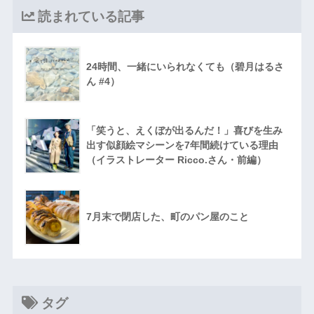
読まれている記事
24時間、一緒にいられなくても（碧月はるさ
ん #4）
「笑うと、えくぼが出るんだ！」喜びを生み
出す似顔絵マシーンを7年間続けている理由
（イラストレーター Ricco.さん・前編）
7月末で閉店した、町のパン屋のこと
タグ