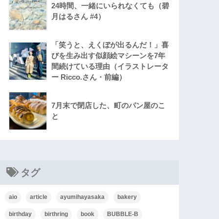
24時間、一緒にいられなくても（碧
月はるさん #4）
「笑うと、えくぼが出るんだ！」喜
びを生み出す似顔絵マシーンを7年
間続けている理由（イラストレータ
ー Ricco.さん・前編）
7月末で閉店した、町のパン屋のこ
と
タグ
aio
article
ayumihayasaka
bakery
birthday
birthring
book
BUBBLE-B