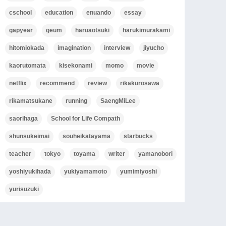
cschool
education
enuando
essay
gapyear
geum
haruaotsuki
harukimurakami
hitomiokada
imagination
interview
jiyucho
kaorutomata
kisekonami
momo
movie
netflix
recommend
review
rikakurosawa
rikamatsukane
running
SaengMiLee
saorihaga
School for Life Compath
shunsukeimai
souheikatayama
starbucks
teacher
tokyo
toyama
writer
yamanobori
yoshiyukihada
yukiyamamoto
yumimiyoshi
yurisuzuki