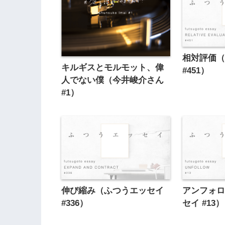
相対評価
キルギスとモルモット、偉
#451）
人でない僕（今井峻介さん
#1）
伸び縮み（ふつうエッセイ
アンフォ
#336）
セイ #13）