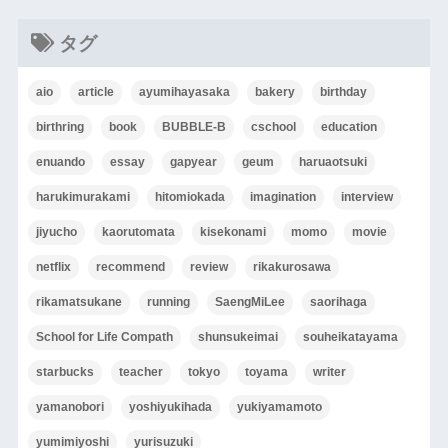
タグ
aio
article
ayumihayasaka
bakery
birthday
birthring
book
BUBBLE-B
cschool
education
enuando
essay
gapyear
geum
haruaotsuki
harukimurakami
hitomiokada
imagination
interview
jiyucho
kaorutomata
kisekonami
momo
movie
netflix
recommend
review
rikakurosawa
rikamatsukane
running
SaengMiLee
saorihaga
School for Life Compath
shunsukeimai
souheikatayama
starbucks
teacher
tokyo
toyama
writer
yamanobori
yoshiyukihada
yukiyamamoto
yumimiyoshi
yurisuzuki