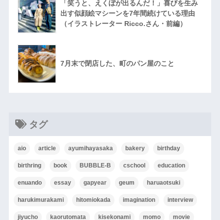
「笑うと、えくぼが出るんだ！」喜びを生み
出す似顔絵マシーンを7年間続けている理由
（イラストレーター Ricco.さん・前編）
7月末で閉店した、町のパン屋のこと
タグ
aio
article
ayumihayasaka
bakery
birthday
birthring
book
BUBBLE-B
cschool
education
enuando
essay
gapyear
geum
haruaotsuki
harukimurakami
hitomiokada
imagination
interview
jiyucho
kaorutomata
kisekonami
momo
movie