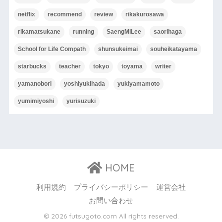
netflix
recommend
review
rikakurosawa
rikamatsukane
running
SaengMiLee
saorihaga
School for Life Compath
shunsukeimai
souheikatayama
starbucks
teacher
tokyo
toyama
writer
yamanobori
yoshiyukihada
yukiyamamoto
yumimiyoshi
yurisuzuki
HOME
利用規約
プライバシーポリシー
運営会社
お問い合わせ
© 2026 futsugoto.com All rights reserved.