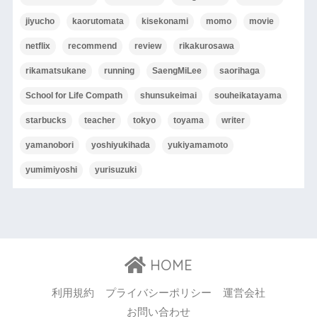
jiyucho
kaorutomata
kisekonami
momo
movie
netflix
recommend
review
rikakurosawa
rikamatsukane
running
SaengMiLee
saorihaga
School for Life Compath
shunsukeimai
souheikatayama
starbucks
teacher
tokyo
toyama
writer
yamanobori
yoshiyukihada
yukiyamamoto
yumimiyoshi
yurisuzuki
HOME
利用規約
プライバシーポリシー
運営会社
お問い合わせ