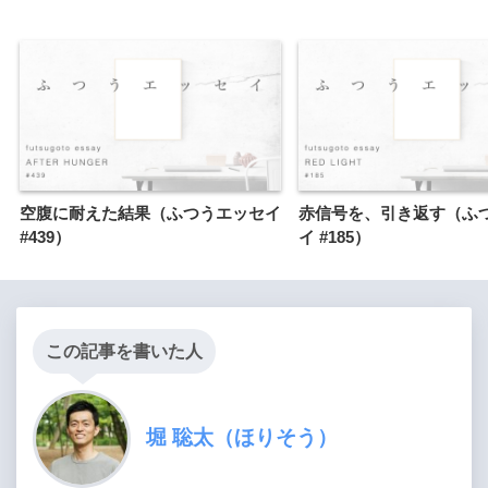
空腹に耐えた結果（ふつうエッセイ
赤信号を、引き返す（ふ
#439）
イ #185）
この記事を書いた人
堀 聡太（ほりそう）