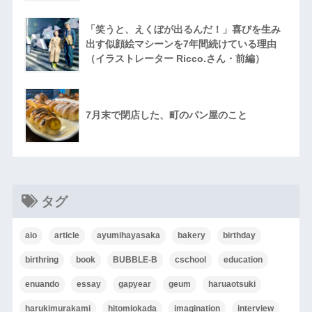
「笑うと、えくぼが出るんだ！」喜びを生み
出す似顔絵マシーンを7年間続けている理由
（イラストレーター Ricco.さん・前編）
7月末で閉店した、町のパン屋のこと
タグ
aio
article
ayumihayasaka
bakery
birthday
birthring
book
BUBBLE-B
cschool
education
enuando
essay
gapyear
geum
haruaotsuki
harukimurakami
hitomiokada
imagination
interview