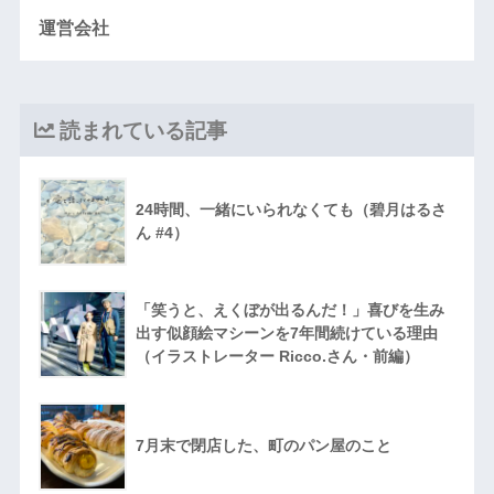
運営会社
読まれている記事
24時間、一緒にいられなくても（碧月はるさ
ん #4）
「笑うと、えくぼが出るんだ！」喜びを生み
出す似顔絵マシーンを7年間続けている理由
（イラストレーター Ricco.さん・前編）
7月末で閉店した、町のパン屋のこと