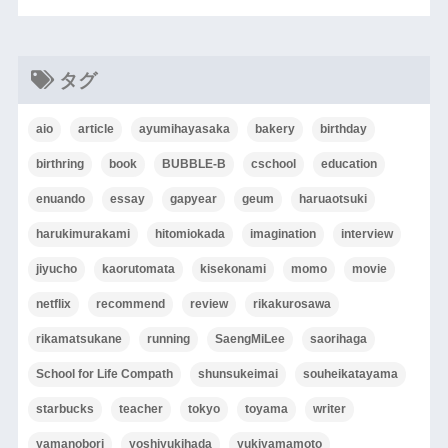
タグ
aio
article
ayumihayasaka
bakery
birthday
birthring
book
BUBBLE-B
cschool
education
enuando
essay
gapyear
geum
haruaotsuki
harukimurakami
hitomiokada
imagination
interview
jiyucho
kaorutomata
kisekonami
momo
movie
netflix
recommend
review
rikakurosawa
rikamatsukane
running
SaengMiLee
saorihaga
School for Life Compath
shunsukeimai
souheikatayama
starbucks
teacher
tokyo
toyama
writer
yamanobori
yoshiyukihada
yukiyamamoto