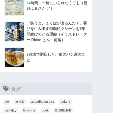
24時間、一緒にいられなくても（碧
月はるさん #4）
「笑うと、えくぼが出るんだ！」喜
びを生み出す似顔絵マシーンを7年
間続けている理由（イラストレータ
ー Ricco.さん・前編）
7月末で閉店した、町のパン屋のこ
と
タグ
aio
article
ayumihayasaka
bakery
birthday
birthring
book
BUBBLE-B