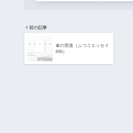
前の記事
傘の突進（ふつうエッセイ
#95）