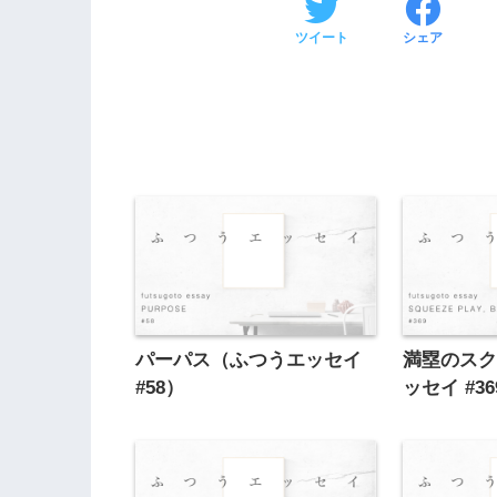
ツイート
シェア
パーパス（ふつうエッセイ
満塁のス
#58）
ッセイ #3