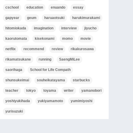
cschool
education
enuando
essay
gapyear
geum
haruaotsuki
harukimurakami
hitomiokada
imagination
interview
jiyucho
kaorutomata
kisekonami
momo
movie
netflix
recommend
review
rikakurosawa
rikamatsukane
running
SaengMiLee
saorihaga
School for Life Compath
shunsukeimai
souheikatayama
starbucks
teacher
tokyo
toyama
writer
yamanobori
yoshiyukihada
yukiyamamoto
yumimiyoshi
yurisuzuki