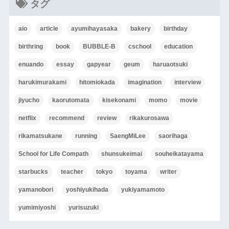
タグ
aio
article
ayumihayasaka
bakery
birthday
birthring
book
BUBBLE-B
cschool
education
enuando
essay
gapyear
geum
haruaotsuki
harukimurakami
hitomiokada
imagination
interview
jiyucho
kaorutomata
kisekonami
momo
movie
netflix
recommend
review
rikakurosawa
rikamatsukane
running
SaengMiLee
saorihaga
School for Life Compath
shunsukeimai
souheikatayama
starbucks
teacher
tokyo
toyama
writer
yamanobori
yoshiyukihada
yukiyamamoto
yumimiyoshi
yurisuzuki