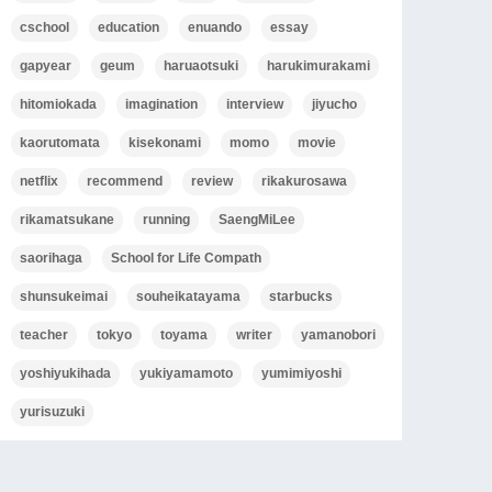
cschool
education
enuando
essay
gapyear
geum
haruaotsuki
harukimurakami
hitomiokada
imagination
interview
jiyucho
kaorutomata
kisekonami
momo
movie
netflix
recommend
review
rikakurosawa
rikamatsukane
running
SaengMiLee
saorihaga
School for Life Compath
shunsukeimai
souheikatayama
starbucks
teacher
tokyo
toyama
writer
yamanobori
yoshiyukihada
yukiyamamoto
yumimiyoshi
yurisuzuki