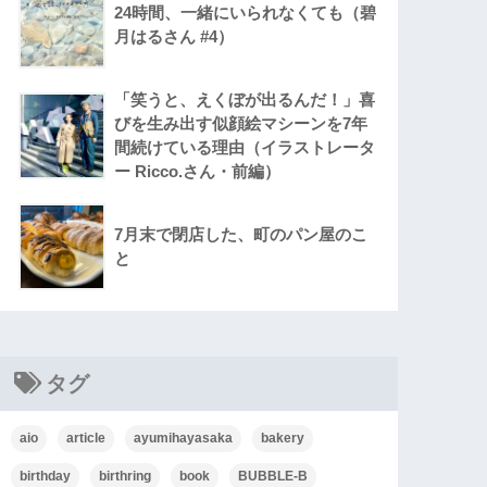
24時間、一緒にいられなくても（碧
月はるさん #4）
「笑うと、えくぼが出るんだ！」喜
びを生み出す似顔絵マシーンを7年
間続けている理由（イラストレータ
ー Ricco.さん・前編）
7月末で閉店した、町のパン屋のこ
と
タグ
aio
article
ayumihayasaka
bakery
birthday
birthring
book
BUBBLE-B