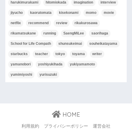
harukimurakami
hitomiokada
imagination
interview
jiyucho
kaorutomata
kisekonami
momo
movie
netflix
recommend
review
rikakurosawa
rikamatsukane
running
SaengMiLee
saorihaga
School for Life Compath
shunsukeimai
souheikatayama
starbucks
teacher
tokyo
toyama
writer
yamanobori
yoshiyukihada
yukiyamamoto
yumimiyoshi
yurisuzuki
HOME
利用規約
プライバシーポリシー
運営会社