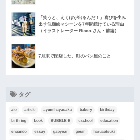
「笑うと、えくぼが出るんだ！」喜びを生み
出す似顔絵マシーンを7年間続けている理由
（イラストレーター Ricco.さん・前編）
7月末で閉店した、町のパン屋のこと
タグ
aio
article
ayumihayasaka
bakery
birthday
birthring
book
BUBBLE-B
cschool
education
enuando
essay
gapyear
geum
haruaotsuki