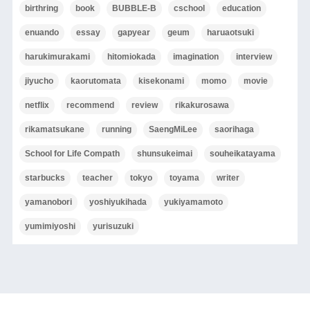
birthring
book
BUBBLE-B
cschool
education
enuando
essay
gapyear
geum
haruaotsuki
harukimurakami
hitomiokada
imagination
interview
jiyucho
kaorutomata
kisekonami
momo
movie
netflix
recommend
review
rikakurosawa
rikamatsukane
running
SaengMiLee
saorihaga
School for Life Compath
shunsukeimai
souheikatayama
starbucks
teacher
tokyo
toyama
writer
yamanobori
yoshiyukihada
yukiyamamoto
yumimiyoshi
yurisuzuki