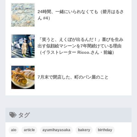
24時間、一緒にいられなくても（碧月はるさ
ん #4）
「笑うと、えくぼが出るんだ！」喜びを生み
出す似顔絵マシーンを7年間続けている理由
（イラストレーター Ricco.さん・前編）
7月末で閉店した、町のパン屋のこと
タグ
aio
article
ayumihayasaka
bakery
birthday