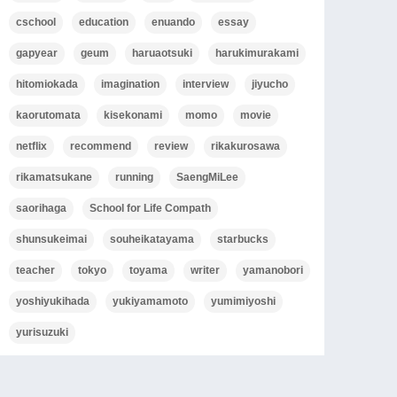
cschool
education
enuando
essay
gapyear
geum
haruaotsuki
harukimurakami
hitomiokada
imagination
interview
jiyucho
kaorutomata
kisekonami
momo
movie
netflix
recommend
review
rikakurosawa
rikamatsukane
running
SaengMiLee
saorihaga
School for Life Compath
shunsukeimai
souheikatayama
starbucks
teacher
tokyo
toyama
writer
yamanobori
yoshiyukihada
yukiyamamoto
yumimiyoshi
yurisuzuki