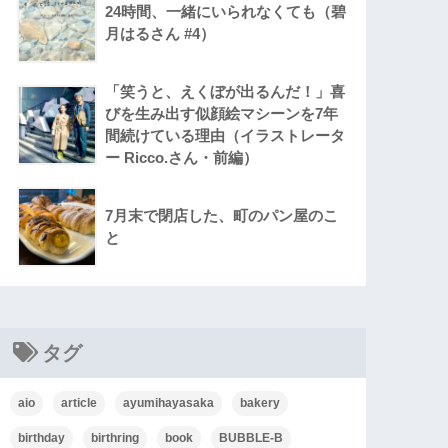
24時間、一緒にいられなくても（碧
月はるさん #4）
「笑うと、えくぼが出るんだ！」喜
びを生み出す似顔絵マシーンを7年
間続けている理由（イラストレータ
ー Ricco.さん・前編）
7月末で閉店した、町のパン屋のこ
と
タグ
aio
article
ayumihayasaka
bakery
birthday
birthring
book
BUBBLE-B