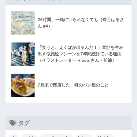
24時間、一緒にいられなくても（碧月はるさ
ん #4）
「笑うと、えくぼが出るんだ！」喜びを生み
出す似顔絵マシーンを7年間続けている理由
（イラストレーター Ricco.さん・前編）
7月末で閉店した、町のパン屋のこと
タグ