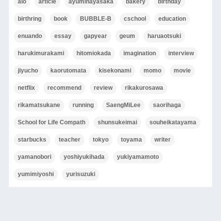
aio
article
ayumihayasaka
bakery
birthday
birthring
book
BUBBLE-B
cschool
education
enuando
essay
gapyear
geum
haruaotsuki
harukimurakami
hitomiokada
imagination
interview
jiyucho
kaorutomata
kisekonami
momo
movie
netflix
recommend
review
rikakurosawa
rikamatsukane
running
SaengMiLee
saorihaga
School for Life Compath
shunsukeimai
souheikatayama
starbucks
teacher
tokyo
toyama
writer
yamanobori
yoshiyukihada
yukiyamamoto
yumimiyoshi
yurisuzuki