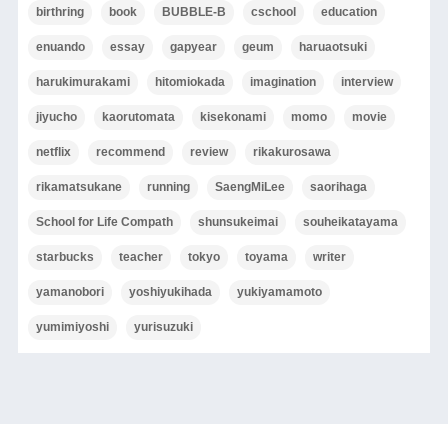
birthring
book
BUBBLE-B
cschool
education
enuando
essay
gapyear
geum
haruaotsuki
harukimurakami
hitomiokada
imagination
interview
jiyucho
kaorutomata
kisekonami
momo
movie
netflix
recommend
review
rikakurosawa
rikamatsukane
running
SaengMiLee
saorihaga
School for Life Compath
shunsukeimai
souheikatayama
starbucks
teacher
tokyo
toyama
writer
yamanobori
yoshiyukihada
yukiyamamoto
yumimiyoshi
yurisuzuki