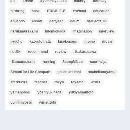
aio
article
ayumihayasaka
bakery
birthday
birthring
book
BUBBLE-B
cschool
education
enuando
essay
gapyear
geum
haruaotsuki
harukimurakami
hitomiokada
imagination
interview
jiyucho
kaorutomata
kisekonami
momo
movie
netflix
recommend
review
rikakurosawa
rikamatsukane
running
SaengMiLee
saorihaga
School for Life Compath
shunsukeimai
souheikatayama
starbucks
teacher
tokyo
toyama
writer
yamanobori
yoshiyukihada
yukiyamamoto
yumimiyoshi
yurisuzuki